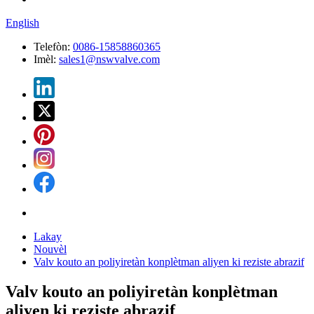
English
Telefòn:
0086-15858860365
Imèl:
sales1@nswvalve.com
Lakay
Nouvèl
Valv kouto an poliyiretàn konplètman aliyen ki reziste abrazif
Valv kouto an poliyiretàn konplètman
aliyen ki reziste abrazif