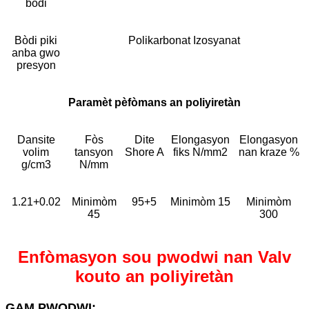
bòdi
Bòdi piki
Polikarbonat Izosyanat
anba gwo
presyon
Paramèt pèfòmans an poliyiretàn
Dansite
Fòs
Dite
Elongasyon
Elongasyon
volim
tansyon
Shore A
fiks N/mm2
nan kraze %
g/cm3
N/mm
1.21+0.02
Minimòm
95+5
Minimòm 15
Minimòm
45
300
Enfòmasyon sou pwodwi nan Valv
kouto an poliyiretàn
GAM PWODWI: