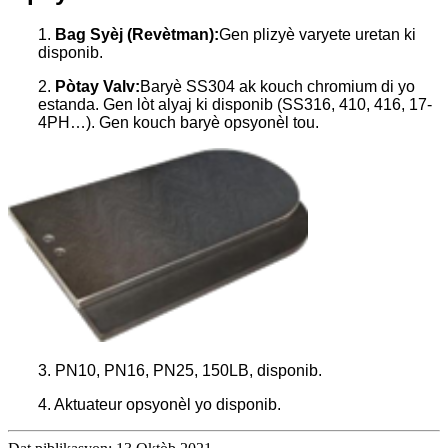
1.
Bag Syèj (Revètman):
Gen plizyè varyete uretan ki
disponib.
2.
Pòtay Valv:
Baryè SS304 ak kouch chromium di yo
estanda. Gen lòt alyaj ki disponib (SS316, 410, 416, 17-
4PH…). Gen kouch baryè opsyonèl tou.
3. PN10, PN16, PN25, 150LB, disponib.
4. Aktuateur opsyonèl yo disponib.