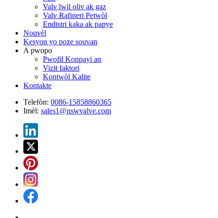
Valv lwil oliv ak gaz
Valv Rafineri Petwòl
Endistri kaka ak papye
Nouvèl
Kesyon yo poze souvan
A pwopo
Pwofil Konpayi an
Vizit faktori
Kontwòl Kalite
Kontakte
Telefòn:
0086-15858860365
Imèl:
sales1@nswvalve.com