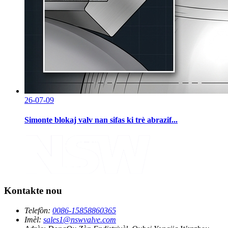
26-07-09
Simonte blokaj valv nan sifas ki trè abrazif...
Kontakte nou
Telefòn:
0086-15858860365
Imèl:
sales1@nswvalve.com