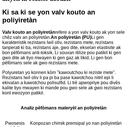
Ki sa ki se yon valv kouto an
poliyiretàn
Valv kouto an poliyiretàn
refere a yon valv kouto ak yon sele
chèz valv an poliyiretàn.
An poliyiretàn (PU)
Li gen
karakteristik rezistans lwil oliv, rezistans mete, rezistans
tanperati ki ba, rezistans aje, gwo dite, ekselan elastisite ak
bon pèfòmans anti-toksik. Li souvan itilize pou patikil ki gen
gwo dite ak tiyo mwayen ki gen gaz ak likid. Li gen bon
pèfòmans sele ak gwo rezistans mete.
Polyuretan yo konnen kòm "kawoutchou ki reziste mete".
Rezistans lwil oliv li pa pi ba pase kawotchou nitril epi li
ekivalan a kawotchou polisulfid. Li trè apwopriye pou divès
kalite tiyo mwayen ki mande pou gwo sele ak gwo rezistans
kont ewozyon patikil.
Analiz pèfòmans materyèl an poliyiretàn
Pwosesis
Konpozan chimik prensipal yo nan poliyiretàn