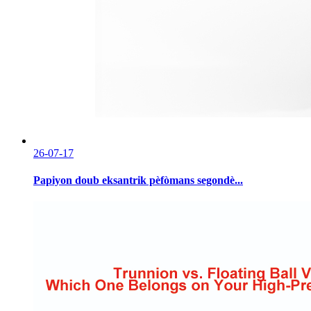
26-07-17
Papiyon doub eksantrik pèfòmans segondè...