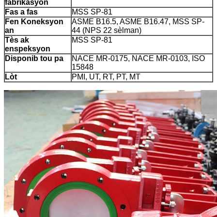
fabrikasyon
Fas a fas
MSS SP-81
Fen Koneksyon
ASME B16.5, ASME B16.47, MSS SP-
an
44 (NPS 22 sèlman)
Tès ak
MSS SP-81
enspeksyon
Disponib tou pa
NACE MR-0175, NACE MR-0103, ISO
15848
Lòt
PMI, UT, RT, PT, MT