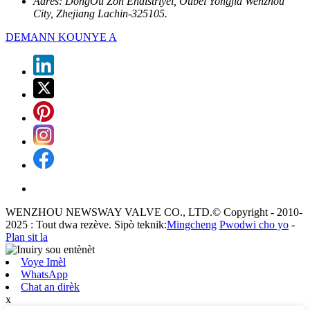
Adrès:
DongOu Zòn Endistriyèl, Oubei Yongjia Wenzhou
City, Zhejiang Lachin-325105.
DEMANN KOUNYE A
WENZHOU NEWSWAY VALVE CO., LTD.© Copyright - 2010-
2025 : Tout dwa rezève. Sipò teknik:
Mingcheng
Pwodwi cho yo
-
Plan sit la
Voye Imèl
WhatsApp
Chat an dirèk
x