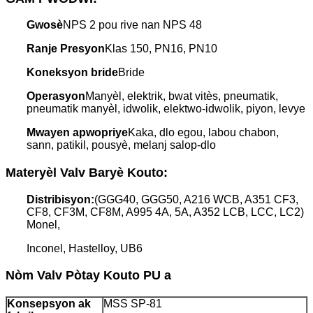
Gwosè
NPS 2 pou rive nan NPS 48
Ranje Presyon
Klas 150, PN16, PN10
Koneksyon bride
Bride
Operasyon
Manyèl, elektrik, bwat vitès, pneumatik,
pneumatik manyèl, idwolik, elektwo-idwolik, piyon, levye
Mwayen apwopriye
Kaka, dlo egou, labou chabon,
sann, patikil, pousyè, melanj salop-dlo
Materyèl Valv Baryè Kouto:
Distribisyon:
(GGG40, GGG50, A216 WCB, A351 CF3,
CF8, CF3M, CF8M, A995 4A, 5A, A352 LCB, LCC, LC2)
Monel,
Inconel, Hastelloy, UB6
Nòm Valv Pòtay Kouto PU a
Konsepsyon ak
MSS SP-81