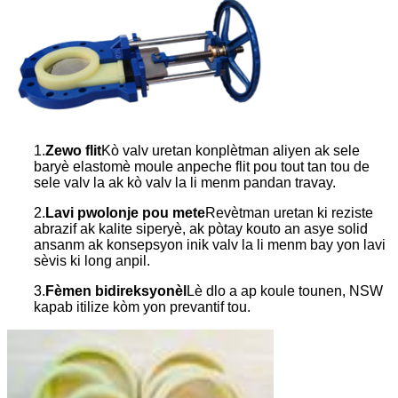
1.
Zewo flit
Kò valv uretan konplètman aliyen ak sele
baryè elastomè moule anpeche flit pou tout tan tou de
sele valv la ak kò valv la li menm pandan travay.
2.
Lavi pwolonje pou mete
Revètman uretan ki reziste
abrazif ak kalite siperyè, ak pòtay kouto an asye solid
ansanm ak konsepsyon inik valv la li menm bay yon lavi
sèvis ki long anpil.
3.
Fèmen bidireksyonèl
Lè dlo a ap koule tounen, NSW
kapab itilize kòm yon prevantif tou.