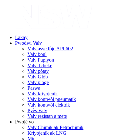
Lakay
Pwodwi Valv
Valv asye fòje API 602
Valv boul
Valv Papiyon
Valv Tcheke
Valv pòtay
Valv Glòb
Valv ploge
Paswa
Valv kriyojenik
Valv kontwòl pneumatik
Valv kontwòl elektrik
Pyès Valv
Valv rezistan a mete
Pwojè yo
Valv Chimik ak Petrochimik
Kriyojenik ak LNG
Min