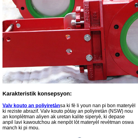
Karakteristik konsepsyon:
Valv kouto an poliyiretàn
sa ki fè li youn nan pi bon materyèl
ki reziste abrazif. Valv kouto pòtay an poliyiretàn (NSW) nou
an konplètman aliyen ak uretan kalite siperyè, ki depase
anpil lavi kawoutchou ak nenpòt lòt materyèl revètman oswa
manch ki pi mou.