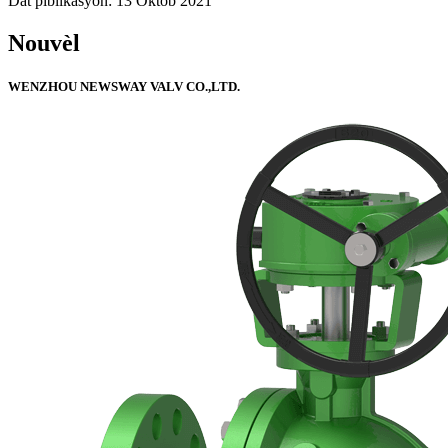
Dat piblikasyon: 13 Oktòb 2021
Nouvèl
WENZHOU NEWSWAY VALV CO.,LTD.