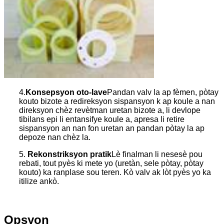
4.
Konsepsyon oto-lave
Pandan valv la ap fèmen, pòtay
kouto bizote a redireksyon sispansyon k ap koule a nan
direksyon chèz revètman uretan bizote a, li devlope
tibilans epi li entansifye koule a, apresa li retire
sispansyon an nan fon uretan an pandan pòtay la ap
depoze nan chèz la.
5.
Rekonstriksyon pratik
Lè finalman li nesesè pou
rebati, tout pyès ki mete yo (uretàn, sele pòtay, pòtay
kouto) ka ranplase sou teren. Kò valv ak lòt pyès yo ka
itilize ankò.
Opsyon