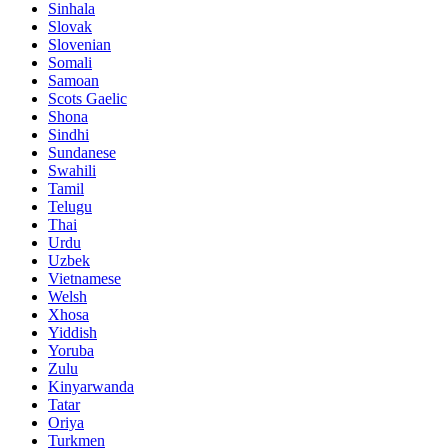
Sinhala
Slovak
Slovenian
Somali
Samoan
Scots Gaelic
Shona
Sindhi
Sundanese
Swahili
Tamil
Telugu
Thai
Urdu
Uzbek
Vietnamese
Welsh
Xhosa
Yiddish
Yoruba
Zulu
Kinyarwanda
Tatar
Oriya
Turkmen