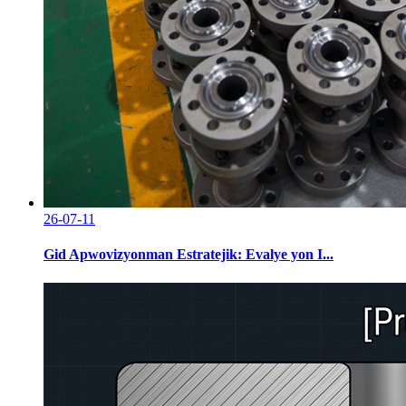
26-07-11
Gid Apwovizyonman Estratejik: Evalye yon I...