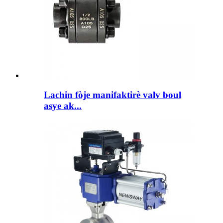
Lachin fòje manifaktirè valv boul
asye ak...