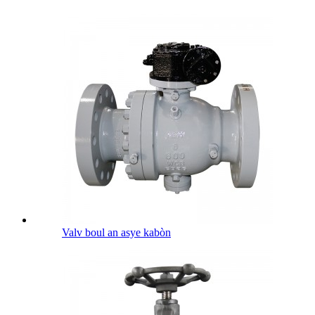
Valv boul an asye kabòn