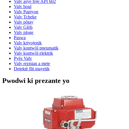
Valv asye fòje API 602
Valv boul
Valv Papiyon
Valv Tcheke
Valv pòtay
Valv Glòb
Valv ploge
Paswa
Valv kriyojenik
Valv kontwòl pneumatik
Valv kontwòl elektrik
Pyès Valv
Valv rezistan a mete
Detektè flit mayetik
Pwodwi ki prezante yo