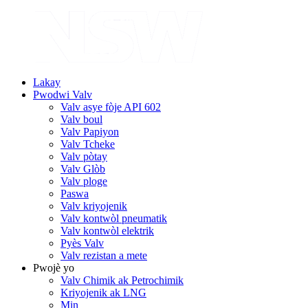
Lakay
Pwodwi Valv
Valv asye fòje API 602
Valv boul
Valv Papiyon
Valv Tcheke
Valv pòtay
Valv Glòb
Valv ploge
Paswa
Valv kriyojenik
Valv kontwòl pneumatik
Valv kontwòl elektrik
Pyès Valv
Valv rezistan a mete
Pwojè yo
Valv Chimik ak Petrochimik
Kriyojenik ak LNG
Min