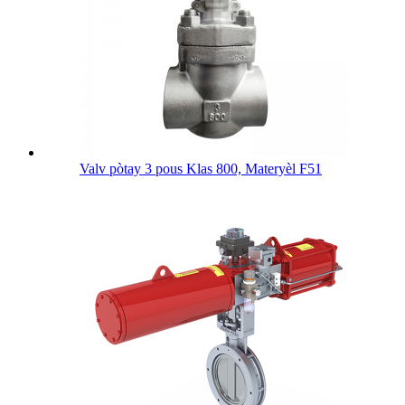
Valv pòtay 3 pous Klas 800, Materyèl F51