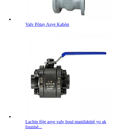
Valv Pòtay Asye Kabòn
Lachin fòje asye valv boul manifaktirè yo ak
founisè...