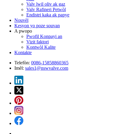
Valv lwil oliv ak gaz
Valv Rafineri Petwòl
Endistri kaka ak papye
Nouvèl
Kesyon yo poze souvan
A pwopo
Pwofil Konpayi an
Vizit faktori
Kontwòl Kalite
Kontakte
Telefòn:
0086-15858860365
Imèl:
sales1@nswvalve.com