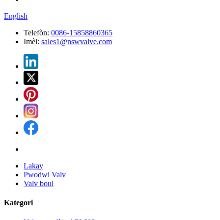
English
Telefòn:
0086-15858860365
Imèl:
sales1@nswvalve.com
Lakay
Pwodwi Valv
Valv boul
Kategori