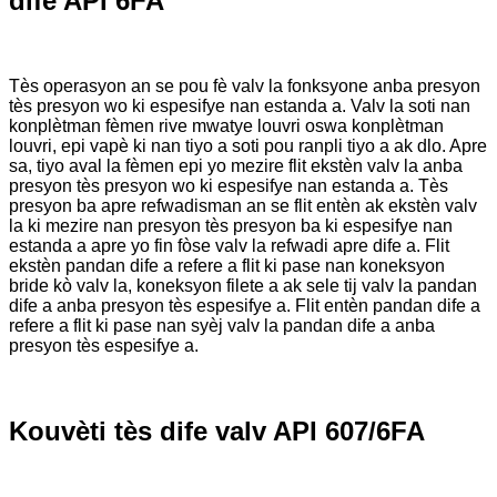
dife API 6FA
Tès operasyon an se pou fè valv la fonksyone anba presyon
tès presyon wo ki espesifye nan estanda a. Valv la soti nan
konplètman fèmen rive mwatye louvri oswa konplètman
louvri, epi vapè ki nan tiyo a soti pou ranpli tiyo a ak dlo. Apre
sa, tiyo aval la fèmen epi yo mezire flit ekstèn valv la anba
presyon tès presyon wo ki espesifye nan estanda a. Tès
presyon ba apre refwadisman an se flit entèn ak ekstèn valv
la ki mezire nan presyon tès presyon ba ki espesifye nan
estanda a apre yo fin fòse valv la refwadi apre dife a. Flit
ekstèn pandan dife a refere a flit ki pase nan koneksyon
bride kò valv la, koneksyon filete a ak sele tij valv la pandan
dife a anba presyon tès espesifye a. Flit entèn pandan dife a
refere a flit ki pase nan syèj valv la pandan dife a anba
presyon tès espesifye a.
Kouvèti tès dife valv API 607/6FA