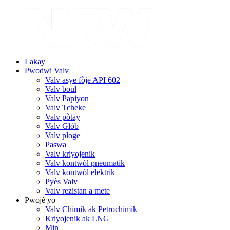
Lakay
Pwodwi Valv
Valv asye fòje API 602
Valv boul
Valv Papiyon
Valv Tcheke
Valv pòtay
Valv Glòb
Valv ploge
Paswa
Valv kriyojenik
Valv kontwòl pneumatik
Valv kontwòl elektrik
Pyès Valv
Valv rezistan a mete
Pwojè yo
Valv Chimik ak Petrochimik
Kriyojenik ak LNG
Min