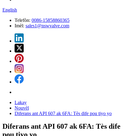
English
Telefòn:
0086-15858860365
Imèl:
sales1@nswvalve.com
Lakay
Nouvèl
Diferans ant API 607 ​​ak 6FA: Tès dife pou tiyo yo
Diferans ant API 607 ​​ak 6FA: Tès dife
pou tiyo yo