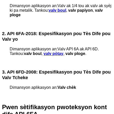
Dimansyon aplikasyon an:
Valv ak 1/4 tou ak valv ak syèj
ki pa metalik. Tankou:
valv boul
,
valv papiyon
,
valv
ploge
2. API 6FA-2018: Espesifikasyon pou Tès Dife pou
Valv yo
Dimansyon aplikasyon an:
Valv API 6A ak API 6D.
Tankou:
valv boul
,
valv pòtay
,
valv ploge
.
3. API 6FD-2008: Espesifikasyon pou Tès Dife pou
Valv Tcheke
Dimansyon aplikasyon an:
Valv chèk
Pwen sètifikasyon pwoteksyon kont