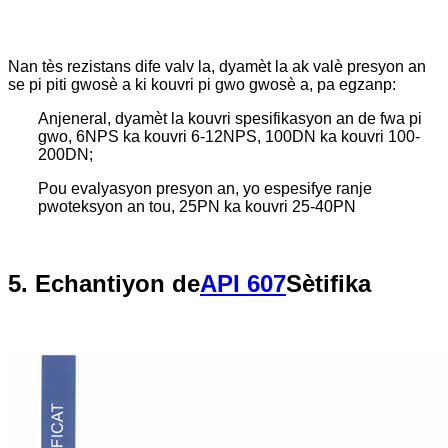
Nan tès rezistans dife valv la, dyamèt la ak valè presyon an
se pi piti gwosè a ki kouvri pi gwo gwosè a, pa egzanp:
Anjeneral, dyamèt la kouvri spesifikasyon an de fwa pi
gwo, 6NPS ka kouvri 6-12NPS, 100DN ka kouvri 100-
200DN;
Pou evalyasyon presyon an, yo espesifye ranje
pwoteksyon an tou, 25PN ka kouvri 25-40PN
5. Echantiyon de
API 607
Sètifika