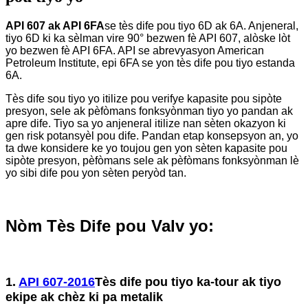
API 607 ​​ak API 6FA
se tès dife pou tiyo 6D ak 6A. Anjeneral,
tiyo 6D ki ka sèlman vire 90° bezwen fè API 607, alòske lòt
yo bezwen fè API 6FA. API se abrevyasyon American
Petroleum Institute, epi 6FA se yon tès dife pou tiyo estanda
6A.
Tès dife sou tiyo yo itilize pou verifye kapasite pou sipòte
presyon, sele ak pèfòmans fonksyònman tiyo yo pandan ak
apre dife. Tiyo sa yo anjeneral itilize nan sèten okazyon ki
gen risk potansyèl pou dife. Pandan etap konsepsyon an, yo
ta dwe konsidere ke yo toujou gen yon sèten kapasite pou
sipòte presyon, pèfòmans sele ak pèfòmans fonksyònman lè
yo sibi dife pou yon sèten peryòd tan.
Nòm Tès Dife pou Valv yo:
1.
API 607-2016
Tès dife pou tiyo ka-tour ak tiyo
ekipe ak chèz ki pa metalik