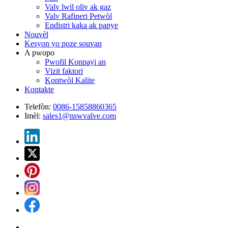
Valv lwil oliv ak gaz
Valv Rafineri Petwòl
Endistri kaka ak papye
Nouvèl
Kesyon yo poze souvan
A pwopo
Pwofil Konpayi an
Vizit faktori
Kontwòl Kalite
Kontakte
Telefòn:
0086-15858860365
Imèl:
sales1@nswvalve.com