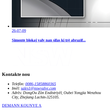
26-07-09
Simonte blokaj valv nan sifas ki trè abrazif...
Kontakte nou
Telefòn:
0086-15858860365
Imèl:
sales1@nswvalve.com
Adrès:
DongOu Zòn Endistriyèl, Oubei Yongjia Wenzhou
City, Zhejiang Lachin-325105.
DEMANN KOUNYE A