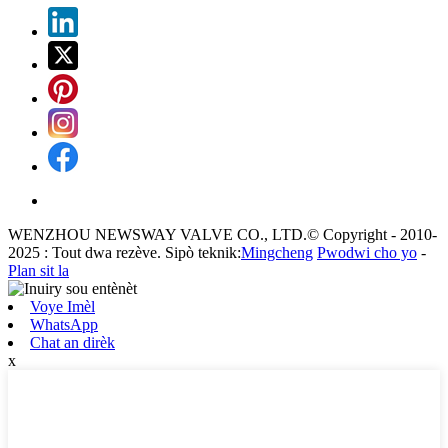
WENZHOU NEWSWAY VALVE CO., LTD.© Copyright - 2010-
2025 : Tout dwa rezève. Sipò teknik:
Mingcheng
Pwodwi cho yo
-
Plan sit la
Voye Imèl
WhatsApp
Chat an dirèk
x