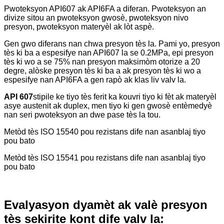
Pwoteksyon API607 ak API6FA a diferan. Pwoteksyon an
divize sitou an pwoteksyon gwosè, pwoteksyon nivo
presyon, pwoteksyon materyèl ak lòt aspè.
Gen gwo diferans nan chwa presyon tès la. Pami yo, presyon
tès ki ba a espesifye nan API607 la se 0.2MPa, epi presyon
tès ki wo a se 75% nan presyon maksimòm otorize a 20
degre, alòske presyon tès ki ba a ak presyon tès ki wo a
espesifye nan API6FA a gen rapò ak klas liv valv la.
API 607
stipile ke tiyo tès ferit ka kouvri tiyo ki fèt ak materyèl
asye austenit ak duplex, men tiyo ki gen gwosè entèmedyè
nan seri pwoteksyon an dwe pase tès la tou.
Metòd tès ISO 15540 pou rezistans dife nan asanblaj tiyo
pou bato
Metòd tès ISO 15541 pou rezistans dife nan asanblaj tiyo
pou bato
Evalyasyon dyamèt ak valè presyon
tès sekirite kont dife valv la: