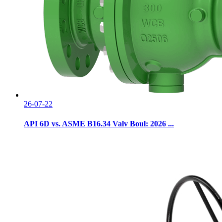
26-07-22
API 6D vs. ASME B16.34 Valv Boul: 2026 ...