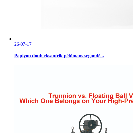
26-07-17
Papiyon doub eksantrik pèfòmans segondè...