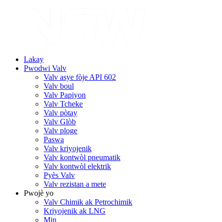
Lakay
Pwodwi Valv
Valv asye fòje API 602
Valv boul
Valv Papiyon
Valv Tcheke
Valv pòtay
Valv Glòb
Valv ploge
Paswa
Valv kriyojenik
Valv kontwòl pneumatik
Valv kontwòl elektrik
Pyès Valv
Valv rezistan a mete
Pwojè yo
Valv Chimik ak Petrochimik
Kriyojenik ak LNG
Min