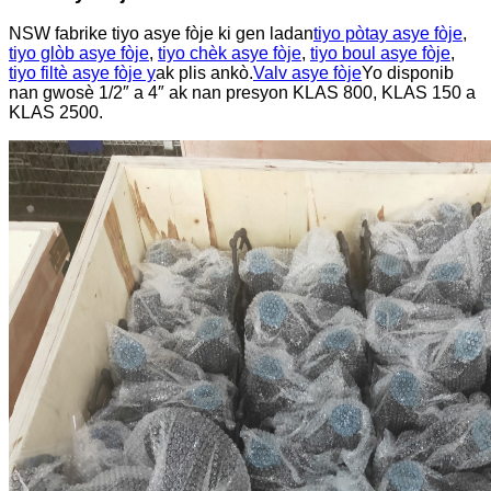
NSW fabrike tiyo asye fòje ki gen ladan
tiyo pòtay asye fòje
,
tiyo glòb asye fòje
,
tiyo chèk asye fòje
,
tiyo boul asye fòje
,
tiyo filtè asye fòje y
ak plis ankò.
Valv asye fòje
Yo disponib
nan gwosè 1/2″ a 4″ ak nan presyon KLAS 800, KLAS 150 a
KLAS 2500.