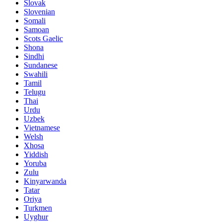
Slovak
Slovenian
Somali
Samoan
Scots Gaelic
Shona
Sindhi
Sundanese
Swahili
Tamil
Telugu
Thai
Urdu
Uzbek
Vietnamese
Welsh
Xhosa
Yiddish
Yoruba
Zulu
Kinyarwanda
Tatar
Oriya
Turkmen
Uyghur