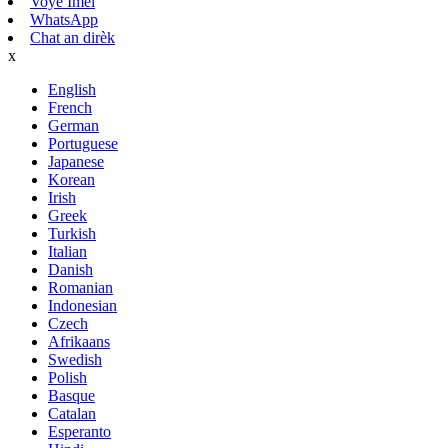
Voye Imèl
WhatsApp
Chat an dirèk
x
English
French
German
Portuguese
Japanese
Korean
Irish
Greek
Turkish
Italian
Danish
Romanian
Indonesian
Czech
Afrikaans
Swedish
Polish
Basque
Catalan
Esperanto