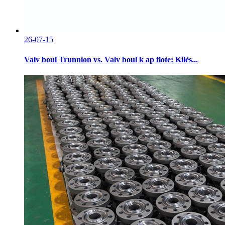
26-07-15
Valv boul Trunnion vs. Valv boul k ap flote: Kilès...