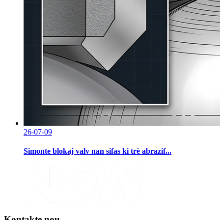
26-07-09
Simonte blokaj valv nan sifas ki trè abrazif...
Kontakte nou