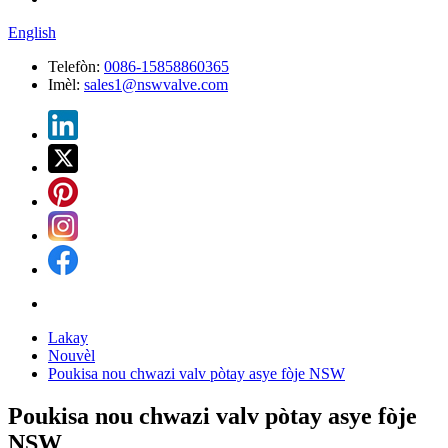
English
Telefòn:
0086-15858860365
Imèl:
sales1@nswvalve.com
Lakay
Nouvèl
Poukisa nou chwazi valv pòtay asye fòje NSW
Poukisa nou chwazi valv pòtay asye fòje
NSW