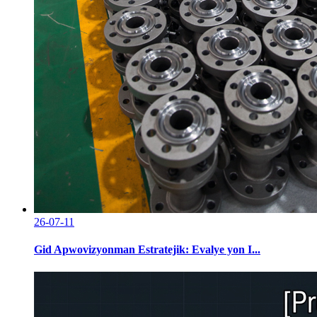
26-07-11
Gid Apwovizyonman Estratejik: Evalye yon I...