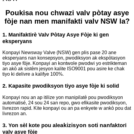
Poukisa nou chwazi valv pòtay asye
fòje nan men manifakti valv NSW la?
1. Manifaktirè Valv Pòtay Asye Fòje ki gen
eksperyans
Konpayi Newsway Valve (NSW) gen plis pase 20 ane
eksperyans nan konsepsyon, pwodiksyon ak ekspòtasyon
tiyo asye fòje. Konpayi an kontwole pwodwi yo estrikteman
an akò ak sistèm jesyon kalite ISO9001 pou asire ke chak
tiyo ki delivre a kalifye 100%.
2. Kapasite pwodiksyon tiyo asye fòje ki solid
Konpayi nou an ap itilize yon manipilatè pou pwodiksyon
automatisé, 24 sou 24 san repo, gwo efikasite pwodiksyon,
livrezon rapid. Kite konpayi ou an pa enkyete w ankò pou dat
livrezon an.
akizisyon soti nan
3. Yon sèl kote pou ale
faktori
valv asye fòje