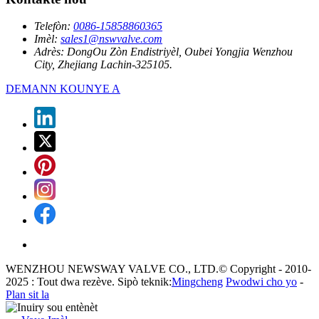
Telefòn:
0086-15858860365
Imèl:
sales1@nswvalve.com
Adrès:
DongOu Zòn Endistriyèl, Oubei Yongjia Wenzhou
City, Zhejiang Lachin-325105.
DEMANN KOUNYE A
WENZHOU NEWSWAY VALVE CO., LTD.© Copyright - 2010-
2025 : Tout dwa rezève. Sipò teknik:
Mingcheng
Pwodwi cho yo
-
Plan sit la