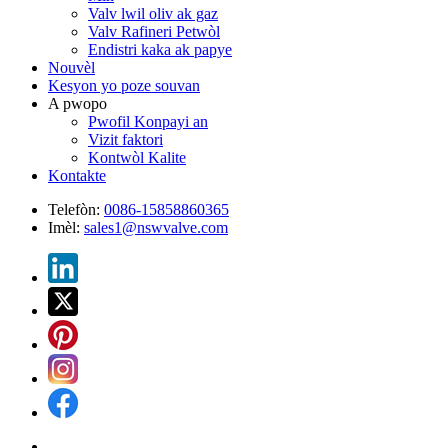
Valv lwil oliv ak gaz
Valv Rafineri Petwòl
Endistri kaka ak papye
Nouvèl
Kesyon yo poze souvan
A pwopo
Pwofil Konpayi an
Vizit faktori
Kontwòl Kalite
Kontakte
Telefòn:
0086-15858860365
Imèl:
sales1@nswvalve.com