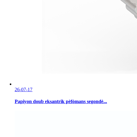
26-07-17
Papiyon doub eksantrik pèfòmans segondè...