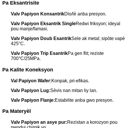
Pa Eksantrisite
Valv Papiyon Konsantrik
Dlo/lè anba presyon.
Valv Papiyon Eksantrik Single
Redwi friksyon; ideyal
pou manje/famasi.
Valv Papiyon Doub Esantrik
Sele ak metal; sipòte vapè
425°C.
Valv Papiyon Trip Esantrik
Pa gen flit; reziste
700°C/25MPa.
Pa Kalite Koneksyon
Val Papiyon Wafer:
Konpak, pri-efikas.
Valv Papiyon Lug:
Sèvis nan mitan liy lan.
Valv Papiyon Flanje:
Estabilite anba gwo presyon.
Pa Materyèl
Valv Papiyon an asye pur:
Rezistan a korozyon pou
pwodui chimik yo.