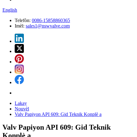
English
Telefòn:
0086-15858860365
Imèl:
sales1@nswvalve.com
Lakay
Nouvèl
Valv Papiyon API 609: Gid Teknik Konplè a
Valv Papiyon API 609: Gid Teknik
Konplè a