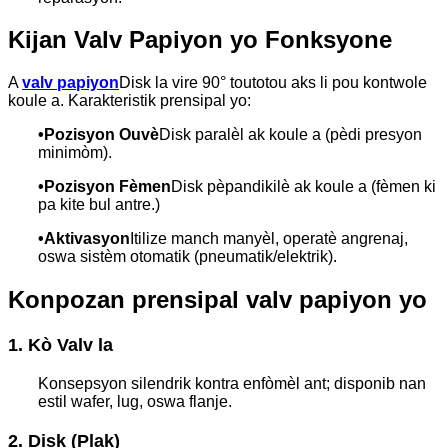
Kijan Valv Papiyon yo Fonksyone
A
valv papiyon
Disk la vire 90° toutotou aks li pou kontwole
koule a. Karakteristik prensipal yo:
•
Pozisyon Ouvè
Disk paralèl ak koule a (pèdi presyon
minimòm).
•
Pozisyon Fèmen
Disk pèpandikilè ak koule a (fèmen ki
pa kite bul antre.)
•
Aktivasyon
Itilize manch manyèl, operatè angrenaj,
oswa sistèm otomatik (pneumatik/elektrik).
Konpozan prensipal valv papiyon yo
1. Kò Valv la
Konsepsyon silendrik kontra enfòmèl ant; disponib nan
estil wafer, lug, oswa flanje.
2. Disk (Plak)