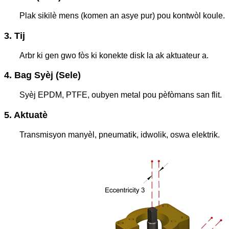
Plak sikilè mens (komen an asye pur) pou kontwòl koule.
3. Tij
Arbr ki gen gwo fòs ki konekte disk la ak aktuateur a.
4. Bag Syèj (Sele)
Syèj EPDM, PTFE, oubyen metal pou pèfòmans san flit.
5. Aktuatè
Transmisyon manyèl, pneumatik, idwolik, oswa elektrik.