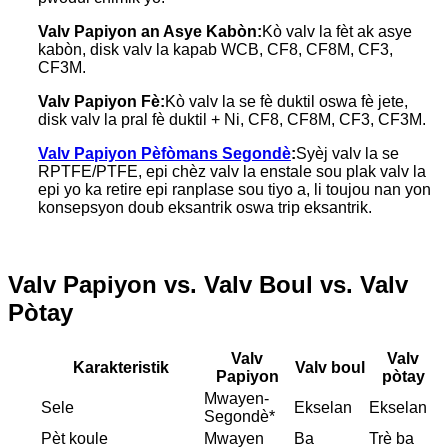
Valv Papiyon an Asye Kabòn:
Kò valv la fèt ak asye
kabòn, disk valv la kapab WCB, CF8, CF8M, CF3,
CF3M.
Valv Papiyon Fè:
Kò valv la se fè duktil oswa fè jete,
disk valv la pral fè duktil + Ni, CF8, CF8M, CF3, CF3M.
Valv Papiyon Pèfòmans Segondè
:
Syèj valv la se
RPTFE/PTFE, epi chèz valv la enstale sou plak valv la
epi yo ka retire epi ranplase sou tiyo a, li toujou nan yon
konsepsyon doub eksantrik oswa trip eksantrik.
Valv Papiyon vs. Valv Boul vs. Valv
Pòtay
Valv
Valv
Karakteristik
Valv boul
Papiyon
pòtay
Mwayen-
Sele
Ekselan
Ekselan
Segondè*
Pèt koule
Mwayen
Ba
Trè ba