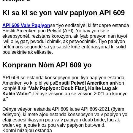
Ki sa ki se yon valv papiyon API 609
API 609 Valv Papiyon
se tiyo endistriyèl ki fèt dapre estanda
Enstiti Ameriken pou Petwòl (API). Yo bay yon sele
eksepsyonèl, rezistans korozyon, ak fyab presyon nan tuyot
lwil oliv, gaz, pwodui chimik, ak petwochimik. Tiyo papiyon
pèfòmans segondè sa yo satisfè kritè entènasyonal ki solid
pou sekirite ak efikasite.
Konprann Nòm API 609 yo
API 609 se estanda konsepsyon pou tiyo papiyon estanda
Ameriken yo ki pibliye pa
Enstiti Petwòl Ameriken an
Non
konplè li se “
Valv Papiyon: Doub Flanj, Kalite Lug ak
Kalite Wafer
". Dènye vèsyon an se vèsyon 2021 an kounye
a."
Dènye vèsyon estanda API 609 la se ‌API 609-2021 (8yèm
edisyon)‌, ki mete ajou estanda konsepsyon valv papiyon yo,
elaji espesifikasyon pou valv papiyon doub bride, lug ak
wafer, epi ajoute kloz pou valv papiyon butt-weld.
Kontni mizajou estanda