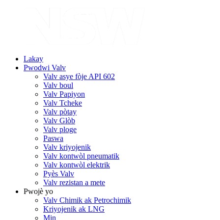
Lakay
Pwodwi Valv
Valv asye fòje API 602
Valv boul
Valv Papiyon
Valv Tcheke
Valv pòtay
Valv Glòb
Valv ploge
Paswa
Valv kriyojenik
Valv kontwòl pneumatik
Valv kontwòl elektrik
Pyès Valv
Valv rezistan a mete
Pwojè yo
Valv Chimik ak Petrochimik
Kriyojenik ak LNG
Min