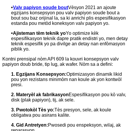
•
Valv papiyon soude bout
Vèsyon 2021 an ajoute
egzijans konsepsyon pou valv papiyon soude bout a
bout sou baz orijinal la, sa ki anrichi plis espesifikasyon
estanda pou metòd koneksyon valv papiyon yo.
•
Ajisteman tèm teknik yo
Yo optimize kèk
espesifikasyon teknik dapre pratik endistri yo, men detay
teknik espesifik yo pa divilge an detay nan enfòmasyon
piblik yo.
Kontni prensipal nòm API 609 la kouvri konsepsyon valv
papiyon doub bride, tip lug, ak wafer. Nòm sa a defini:
1. Egzijans Konsepsyon:
Optimizasyon dinamik likid
pou yon rezistans minimòm nan koule ak yon kontwòl
presi.
2. Materyèl ak fabrikasyon
Espesifikasyon pou kò valv,
disk (plak papiyon), tij, ak sele.
3. Pwotokòl Tès yo:
Tès presyon, sele, ak koule
obligatwa pou asirans kalite.
4. Gid Antretyen:
Pwosedi pou enspeksyon, wilaj, ak
reparasyon.