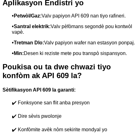
Aplikasyon Endistri yo
•
Petwòl/Gaz:
Valv papiyon API 609 nan tiyo rafineri.
•
Santral elektrik:
Valv pèfòmans segondè pou kontwòl
vapè.
•
Tretman Dlo:
Valv papiyon wafer nan estasyon ponpaj.
•
Min:
Desen ki reziste mete pou transpò sispansyon.
Poukisa ou ta dwe chwazi tiyo
konfòm ak API 609 la?
Sètifikasyon API 609 la garanti:
✔️ Fonksyone san flit anba presyon
✔️ Dire sèvis pwolonje
✔️ Konfòmite avèk nòm sekirite mondyal yo