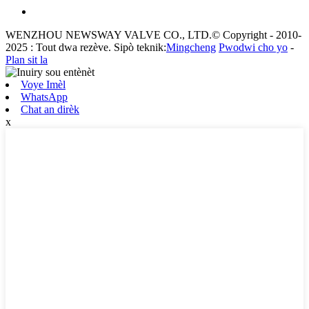
WENZHOU NEWSWAY VALVE CO., LTD.© Copyright - 2010-
2025 : Tout dwa rezève. Sipò teknik:
Mingcheng
Pwodwi cho yo
-
Plan sit la
Voye Imèl
WhatsApp
Chat an dirèk
x