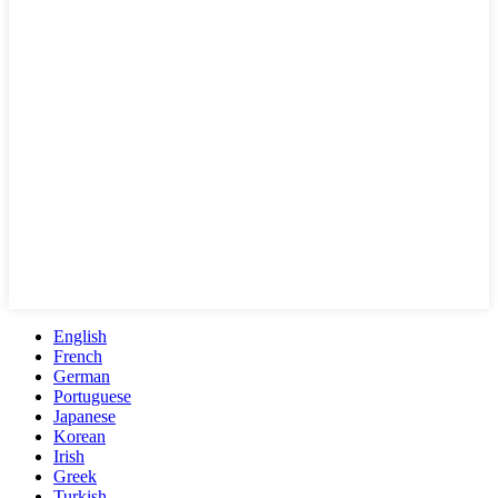
English
French
German
Portuguese
Japanese
Korean
Irish
Greek
Turkish