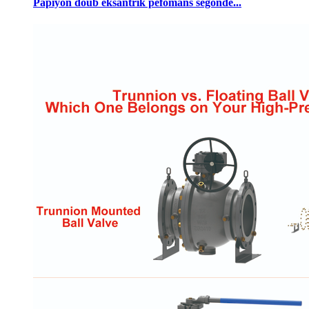
Papiyon doub eksantrik pèfòmans segondè...