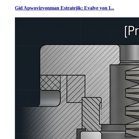
Gid Apwovizyonman Estratejik: Evalye yon I...