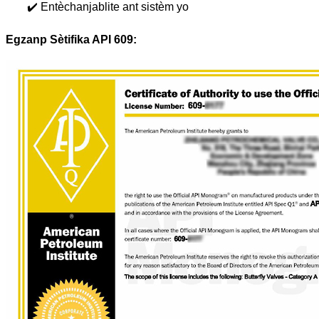
✔️ Entèchanjablite ant sistèm yo
Egzanp Sètifika API 609: