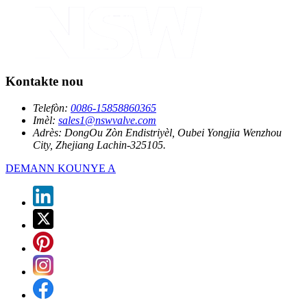
Kontakte nou
Telefòn:
0086-15858860365
Imèl:
sales1@nswvalve.com
Adrès:
DongOu Zòn Endistriyèl, Oubei Yongjia Wenzhou
City, Zhejiang Lachin-325105.
DEMANN KOUNYE A