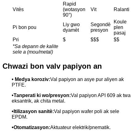
Rapid
Vitès
(wotasyon
Vit
Ralanti
90°)
Koule
Liy gwo
Segondè
Pi bon pou
plen
dyamèt
presyon
pasaj
Pri
$
$$$
$$
*Sa depann de kalite
sele a (mou/metal)
Chwazi bon valv papiyon an
• Medya koroziv:
Val papiyon an asye pur aliyen ak
PTFE.
•
Tanperati ki wo/presyon:
Val papiyon API 609 ak twa
eksantrik, ak chita metal.
•
Itilizasyon sanitè:
Val papiyon wafer poli ak sele
EPDM.
•
Otomatizasyon:
Aktuateur elektrik/pnematik.